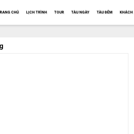
RANG CHỦ
LỊCH TRÌNH
TOUR
TÀU NGÀY
TÀU ĐÊM
KHÁCH 
ng