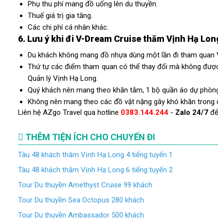
Phụ thu phí mang đồ uống lên du thuyền.
Thuế giá trị gia tăng.
Các chi phí cá nhân khác.
6. Lưu ý khi đi V-Dream Cruise thăm Vịnh Hạ Lon
Du khách không mang đồ nhựa dùng một lần đi tham quan V
Thứ tự các điểm tham quan có thể thay đổi mà không được 
Quản lý Vịnh Hạ Long.
Quý khách nên mang theo khăn tắm, 1 bộ quần áo dự phòng đ
Không nên mang theo các đồ vật nặng gây khó khăn trong qu
Liên hệ
AZgo Travel
qua hotline
0383.144.244
-
Zalo 24/7
để 
THÊM TIỆN ÍCH CHO CHUYẾN ĐI
Tàu 48 khách thăm Vịnh Hạ Long 4 tiếng tuyến 1
Tàu 48 khách thăm Vịnh Hạ Long 6 tiếng tuyến 2
Tour Du thuyền Amethyst Cruise 99 khách
Tour Du thuyền Sea Octopus 280 khách
Tour Du thuyền Ambassador 500 khách