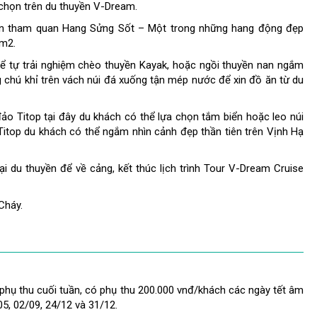
 chọn trên du thuyền V-Dream.
òn tham quan Hang Sửng Sốt – Một trong những hang động đẹp
0m2.
thể tự trải nghiệm chèo thuyền Kayak, hoặc ngồi thuyền nan ngắm
chú khỉ trên vách núi đá xuống tận mép nước để xin đồ ăn từ du
đảo Titop tại đây du khách có thể lựa chọn tắm biển hoặc leo núi
 Titop du khách có thể ngắm nhìn cảnh đẹp thần tiên trên Vịnh Hạ
i du thuyền để về cảng, kết thúc lịch trình
Tour V-Dream Cruise
Cháy.
g
phụ thu cuối tuần, có phụ thu 200.000 vnđ/khách các ngày tết âm
05, 02/09, 24/12 và 31/12.