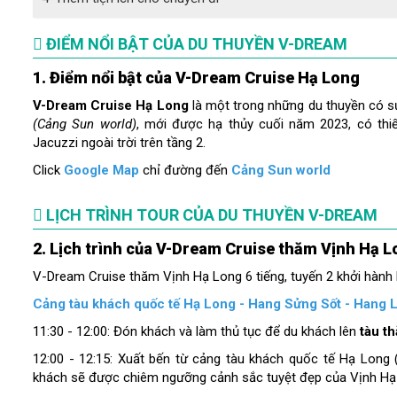
ĐIỂM NỔI BẬT CỦA DU THUYỀN V-DREAM
1. Điểm nổi bật của V-Dream Cruise Hạ Long
V-Dream Cruise Hạ Long
là một trong những du thuyền có s
(Cảng Sun world)
, mới được hạ thủy cuối năm 2023, có thiế
Jacuzzi ngoài trời trên tầng 2.
Click
Google Map
chỉ đường đến
Cảng Sun world
LỊCH TRÌNH TOUR CỦA DU THUYỀN V-DREAM
2. Lịch trình của
V-Dream Cruise
thăm Vịnh Hạ L
V-Dream Cruise thăm Vịnh Hạ Long 6 tiếng, tuyến 2 khởi hành h
Cảng tàu khách quốc tế Hạ Long - Hang Sửng Sốt - Hang L
11:30 - 12:00: Đón khách và làm thủ tục để du khách lên
tàu t
12:00 - 12:15: Xuất bến từ cảng tàu khách quốc tế Hạ Long 
khách sẽ được chiêm ngưỡng cảnh sắc tuyệt đẹp của Vịnh Hạ 