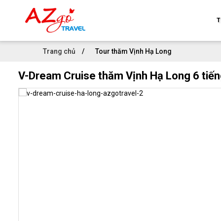
T
Trang chủ
Tour thăm Vịnh Hạ Long
V-Dream Cruise thăm Vịnh Hạ Long 6 tiế