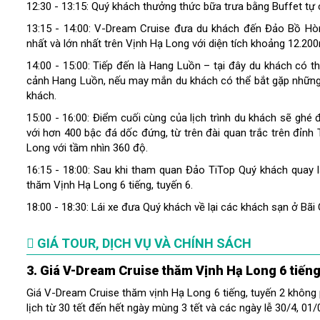
12:30 - 13:15: Quý khách thưởng thức bữa trưa bằng Buffet tự
13:15 - 14:00: V-Dream Cruise đưa du khách đến Đảo Bồ H
nhất và lớn nhất trên Vịnh Hạ Long với diện tích khoảng 12.20
14:00 - 15:00: Tiếp đến là Hang Luồn – tại đây du khách có 
cảnh Hang Luồn, nếu may mắn du khách có thể bắt gặp những 
khách.
15:00 - 16:00: Điểm cuối cùng của lịch trình du khách sẽ ghé 
với hơn 400 bậc đá dốc đứng, từ trên đài quan trắc trên đỉnh
Long với tầm nhìn 360 độ.
16:15 - 18:00: Sau khi tham quan Đảo TiTop Quý khách quay lạ
thăm Vịnh Hạ Long 6 tiếng, tuyến 6.
18:00 - 18:30: Lái xe đưa Quý khách về lại các khách sạn ở Bãi 
GIÁ TOUR, DỊCH VỤ VÀ CHÍNH SÁCH
3. Giá V-Dream Cruise thăm Vịnh Hạ Long 6 tiến
Giá V-Dream Cruise thăm vịnh Hạ Long 6 tiếng, tuyến 2 không 
lịch từ 30 tết đến hết ngày mùng 3 tết và các ngày lễ 30/4, 01/