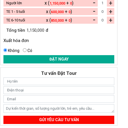
-
+
x (
+
)
Người lớn
1,150,000
0
-
+
x (
+
)
TE 1 - 5 tuổi
600,000
0
-
+
x (
+
)
TE 6-10 tuổi
850,000
0
Tổng tiền
1,150,000
đ
Xuất hóa đơn
Không
Có
ĐẶT NGAY
Tư vấn Đặt Tour
GỬI YÊU CẦU TƯ VẤN