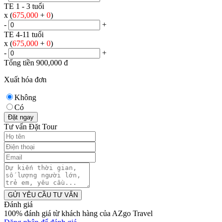
TE 1 - 3 tuổi
x (
675,000
+
0
)
-
+
TE 4-11 tuổi
x (
675,000
+
0
)
-
+
Tổng tiền
900,000
đ
Xuất hóa đơn
Không
Có
Đặt ngay
Tư vấn Đặt Tour
GỬI YÊU CẦU TƯ VẤN
Đánh giá
100% đánh giá từ khách hàng của AZgo Travel