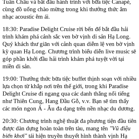
Tuần Châu và bắt đầu hành trình với bữa tiệc Canapé,
cùng đồ uống chào mừng trong khi thưởng thức âm
nhạc acoustic êm ái.
18:30: Paradise Delight Cruise
rời bến để bắt đầu hải
trình khám phá cảnh sắc ven bờ vịnh di sản Hạ Long.
Quý khách thư giãn với cảnh quan diễm lệ ven bờ vịnh
kỳ quan Hạ Long. Chương trình biểu diễn live music sẽ
góp phần khởi đầu hải trình khám phá tuyệt vời tại
miền di sản.
19:00: Thưởng thức bữa tiệc buffet thịnh soạn với nhiều
lựa chọn từ khắp nơi trên thế giới, trong khi Paradise
Delight Cruise
đi ngang qua các danh thắng nổi tiếng
như Thiên Cung, Hang Đầu Gỗ, v.v. Bạn sẽ tìm thấy
các món ngon Á - Âu đa dạng trên nền nhạc du dương.
20:30: Chương trình nghệ thuật đa phương tiện đầu tiên
được dàn dựng hoàn toàn trên tàu, mang tên
"Vũ điệu
biển khơi"
tái hiện truyền thuyết hình thành vịnh Hạ