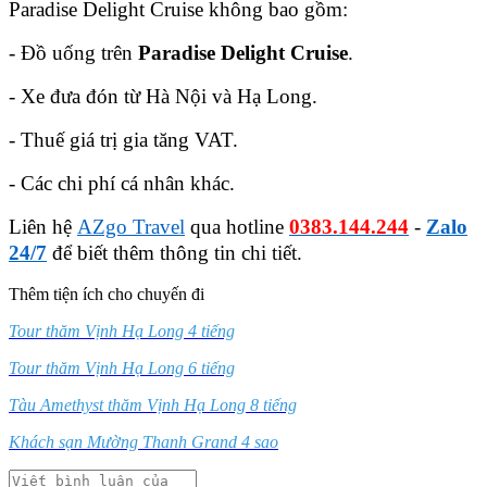
Paradise Delight Cruise
không bao gồm:
- Đồ uống trên
Paradise Delight Cruise
.
- Xe đưa đón từ Hà Nội và Hạ Long.
- Thuế giá trị gia tăng VAT.
- Các chi phí cá nhân khác.
Liên hệ
AZgo Travel
qua hotline
0383.144.244
-
Zalo
24/7
để biết thêm thông tin chi tiết.
Thêm tiện ích cho chuyến đi
Tour thăm Vịnh Hạ Long 4 tiếng
Tour thăm Vịnh Hạ Long 6 tiếng
Tàu Amethyst thăm Vịnh Hạ Long 8 tiếng
Khách sạn Mường Thanh Grand 4 sao