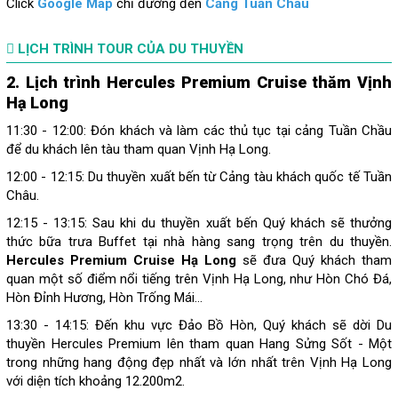
Click
Google Map
chỉ đường đến
Cảng Tuần Châu
LỊCH TRÌNH TOUR CỦA DU THUYỀN
2. Lịch trình
Hercules Premium Cruise
thăm Vịnh
Hạ Long
11:30 - 12:00: Đón khách và làm các thủ tục tại cảng Tuần Chầu
để du khách lên tàu tham quan Vịnh Hạ Long.
12:00 - 12:15: Du thuyền xuất bến từ Cảng tàu khách quốc tế Tuần
Châu.
12:15 - 13:15: Sau khi du thuyền xuất bến Quý khách sẽ thưởng
thức bữa trưa Buffet tại nhà hàng sang trọng trên du thuyền.
Hercules Premium Cruise Hạ Long
sẽ đưa Quý khách tham
quan một số điểm nổi tiếng trên Vịnh Hạ Long, như Hòn Chó Đá,
Hòn Đỉnh Hương, Hòn Trống Mái…
13:30 - 14:15: Đến khu vực Đảo Bồ Hòn, Quý khách sẽ dời Du
thuyền Hercules Premium lên tham quan Hang Sửng Sốt - Một
trong những hang động đẹp nhất và lớn nhất trên Vịnh Hạ Long
với diện tích khoảng 12.200m2.