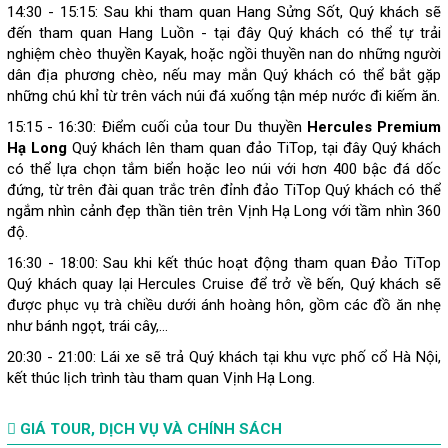
14:30 - 15:15: Sau khi tham quan Hang Sửng Sốt, Quý khách sẽ
đến tham quan Hang Luồn - tại đây Quý khách có thể tự trải
nghiệm chèo thuyền Kayak, hoặc ngồi thuyền nan do những người
dân địa phương chèo, nếu may mắn Quý khách có thể bắt gặp
những chú khỉ từ trên vách núi đá xuống tận mép nước đi kiếm ăn.
15:15 - 16:30: Điểm cuối của tour Du thuyền
Hercules Premium
Hạ Long
Quý khách lên tham quan đảo TiTop, tại đây Quý khách
có thể lựa chọn tắm biển hoặc leo núi với hơn 400 bậc đá dốc
đứng, từ trên đài quan trắc trên đỉnh đảo TiTop Quý khách có thể
ngắm nhìn cảnh đẹp thần tiên trên Vịnh Hạ Long với tầm nhìn 360
độ.
16:30 - 18:00: Sau khi kết thúc hoạt động tham quan Đảo TiTop
Quý khách quay lại Hercules Cruise để trở về bến, Quý khách sẽ
được phục vụ trà chiều dưới ánh hoàng hôn, gồm các đồ ăn nhẹ
như bánh ngọt, trái cây,…
20:30 - 21:00: Lái xe sẽ trả Quý khách tại khu vực phố cổ Hà Nội,
kết thúc lịch trình tàu tham quan Vịnh Hạ Long.
GIÁ TOUR, DỊCH VỤ VÀ CHÍNH SÁCH