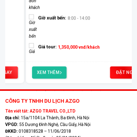
Giờ xuất bến:
8:00 - 14:00
Giá tour:
1,350,000
vnđ/khách
ĐẶT NGAY
XEM THÊM
CÔNG TY TNHH DU LỊCH AZGO
Tên viết tắt: AZGO TRAVEL CO.,LTD
Địa chỉ:
15a/1104 La Thành, Ba Đình, Hà Nội
VPGD:
55 Dương Đình Nghệ, Cầu Giấy, Hà Nội
ĐKKD:
0108318528 – 11/06/2018