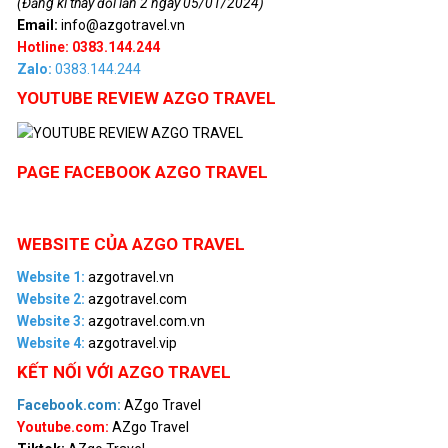
(Đăng kí thay đổi lần 2 ngày 05/01/2024)
Email:
info@azgotravel.vn
Hotline: 0383.144.244
Zalo:
0383.144.244
YOUTUBE REVIEW AZGO TRAVEL
PAGE FACEBOOK AZGO TRAVEL
WEBSITE CỦA AZGO TRAVEL
Website 1:
azgotravel.vn
Website 2:
azgotravel.com
Website 3:
azgotravel.com.vn
Website 4:
azgotravel.vip
KẾT NỐI VỚI AZGO TRAVEL
Facebook.com:
AZgo Travel
Youtube.com:
AZgo Travel