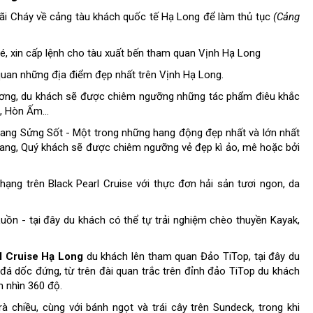
h Bãi Cháy về cảng tàu khách quốc tế Hạ Long để làm thủ tục
(Cảng
vé, xin cấp lệnh cho tàu xuất bến tham quan Vịnh Hạ Long
 quan những địa điểm đẹp nhất trên Vịnh Hạ Long.
 cương, du khách sẽ được chiêm ngưỡng những tác phẩm điêu khắc
, Hòn Ấm...
 Hang Sửng Sốt - Một trong những hang động đẹp nhất và lớn nhất
Hang, Quý khách sẽ được chiêm ngưỡng vẻ đẹp kì ảo, mê hoặc bởi
hạng trên Black Pearl Cruise với thực đơn hải sản tươi ngon, da
uồn - tại đây du khách có thể tự trải nghiệm chèo thuyền Kayak,
l Cruise Hạ Long
du khách lên tham quan Đảo TiTop, tại đây du
đá dốc đứng, từ trên đài quan trắc trên đỉnh đảo TiTop du khách
m nhìn 360 độ.
à chiều, cùng với bánh ngọt và trái cây trên Sundeck, trong khi