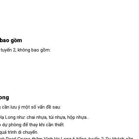
g bao gồm
, tuyến 2, không bao gồm:
Long
g cần lưu ý một số vấn đề sau:
ạ Long như: chai nhựa, túi nhựa, hộp nhựa…
dự phòng để thay khi cần thiết.
á trình di chuyển.
 Black Pearl Cruise thăm Vịnh Hạ Long 6 tiếng, tuyến 2. Du khách cần