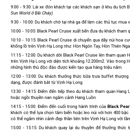
9:00 - 9:30: Lái xe đón khách tại các khách sạn ở khu du lịc
Sun World ở Bãi Cháy).
9:30 - 10:00: Du khách chờ tại nhà ga để làm các thủ tục mua 
10:00 - 10:05: Black Pearl Cruise xuất bến đưa du khách tham
10:10 - 10:15: Black Pearl Cruise di chuyển qua dãy núi hoa
khổng lồ trên Vịnh Hạ Long như: Hòn Ngón Tay, Hòn Thiên Nga
11:15 - 12:00: Du khách dời Black Pearl Cruise lên tham quan
trên Vịnh Hạ Long với diện tích khoảng 12.200m2. Vào trong 
những hình thù độc đáo được kiến tạo qua hàng triệu năm.
12:00 - 13:00: Du khách thưởng thức bữa trưa buffet thượng 
dạng, được đánh bắt từ Vịnh Hạ Long.
13:30 - 14:15: Điểm đến tiếp theo du khách tham quan Hang L
hoặc ngồi thuyền nan ngắm cảnh Hang Luồn.
14:15 - 15:00: Điểm đến cuối trong hành trình của
Black Pear
khách có thể lựa chọn tắm biển hoặc leo núi với hơn 400 bậc 
có thể ngắm nhìn cảnh đẹp thần tiên trên Vịnh Hạ Long với tầ
15:00 - 15:15: Du khách quay lại du thuyền để thưởng thức tr