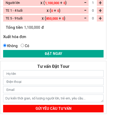
-
+
x (
+
)
Người lớn
1,100,000
0
-
+
x (
+
)
TE 1 - 4 tuổi
0
0
-
+
x (
+
)
TE 5 - 9 tuổi
850,000
0
Tổng tiền
1,100,000
đ
Xuất hóa đơn
Không
Có
ĐẶT NGAY
Tư vấn Đặt Tour
GỬI YÊU CẦU TƯ VẤN