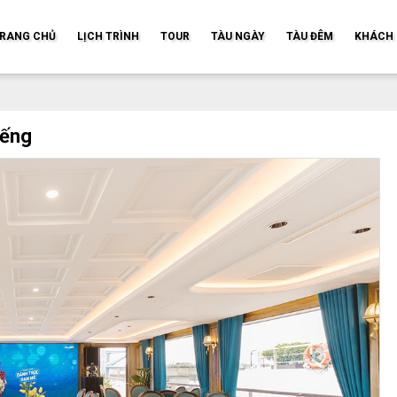
RANG CHỦ
LỊCH TRÌNH
TOUR
TÀU NGÀY
TÀU ĐÊM
KHÁCH 
iếng