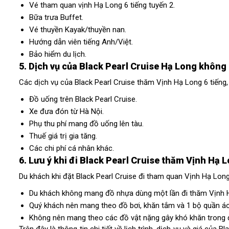
Vé tham quan vịnh Hạ Long 6 tiếng tuyến 2.
Bữa trưa Buffet.
Vé thuyền Kayak/thuyền nan.
Hướng dẫn viên tiếng Anh/Việt.
Bảo hiểm du lịch.
5. Dịch vụ của Black Pearl Cruise Hạ Long khôn
Các dịch vụ của Black Pearl Cruise thăm Vịnh Hạ Long 6 tiếng
Đồ uống trên Black Pearl Cruise.
Xe đưa đón từ Hà Nội.
Phụ thu phí mang đồ uống lên tàu.
Thuế giá trị gia tăng.
Các chi phí cá nhân khác.
6.
Lưu ý khi đi
Black Pearl Cruise
thăm Vịnh Hạ 
Du khách khi đặt Black Pearl Cruise đi tham quan Vịnh Hạ Lon
Du khách không mang đồ nhựa dùng một lần đi thăm Vịnh H
Quý khách nên mang theo đồ bơi, khăn tắm và 1 bộ quần áo 
Không nên mang theo các đồ vật nặng gây khó khăn trong qu
Trên đây là thông tin chi tiết về lịch trình, dịch vụ và giá của