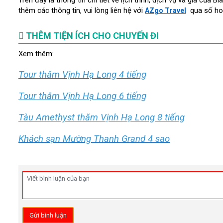
thêm các thông tin, vui lòng liên hệ với
qua số ho
AZgo Travel
THÊM TIỆN ÍCH CHO CHUYẾN ĐI
Xem thêm:
Tour thăm Vịnh Hạ Long 4 tiếng
Tour thăm Vịnh Hạ Long 6 tiếng
Tàu Amethyst thăm Vịnh Hạ Long 8 tiếng
Khách sạn Mường Thanh Grand 4 sao
Gửi bình luận