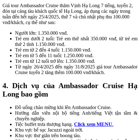
Giá tour Ambassador Cruise thăm Vịnh Hạ Long 7 tiếng, tuyến 2,
đón tại cảng tàu khách quốc tế Hạ Long, áp dụng các ngày trong
tuần đến hết ngày 25/4/2025, thứ 7 và chủ nhật phụ thu 100.000
vnđ/khách, cụ thể như sau:
Người lớn: 1.350.000 vnđ.
Trẻ em dưới 2 tuổi: Trẻ em thứ nhất 350.000 vnđ, từ trẻ em
thứ 2 tính 1.150.000 vnđ.
Trẻ em từ 2 đến 4 tuổi: 1.150.000 vnđ.
Trẻ em từ 5 đến 11 tuổi: 1.250.000 vnđ.
Trẻ em từ 12 tuổi trở lên: 1.350.000 vnđ.
Từ ngày 26/4/2025 đến ngày 31/8/2025 giá tour Ambassador
Cruise tuyến 2 tăng thêm 100.000 vnđ/khách.
4. Dịch vụ của Ambassador Cruise Hạ
Long bao gồm
Đồ uống chào mừng khi lên Ambassador Cruise.
Hướng dẫn viên nội bộ tiếng Anh/tiếng Việt tận tâm &
chuyên nghiệp.
Tiệc buffet trưa thượng hạng.
Click xem MENU
.
Khu vực bể sục Jacuzzi ngoài trời.
Khu vực thư giãn trên boong tàu.