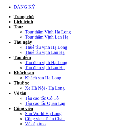
ĐĂNG KÝ
Trang chủ
Lịch trình
Tour
Tour thăm Vịnh Hạ Long
Tour thăm Vịnh Lan Hạ
Tàu ngày
Thuê tàu vịnh Hạ Long
Thuê tàu vịnh Lan Hạ
Tàu đêm
Tàu đêm vịnh Hạ Long
Tàu đêm vịnh Lan Hạ
Khách sạn
Khách sạn Hạ Long
Thuê xe
Xe Hà Nội - Hạ Long
Vé tàu
Tàu cao tốc Cô Tô
Tàu cao tốc Quan Lạn
Công viên
Sun World Hạ Long
Công viên Tuần Châu
Vé cáp treo