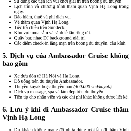
Sử dụng các tiện ích vui chơi giải trí trên boong du thuyền.
Lịch trình và chương trình thăm quan Vịnh Hạ Long trong
ngày.
Bảo hiểm, thuế và phí dịch vụ.
Vé thăm quan Vịnh Hạ Long.
Tiệc trà chiều trên Sundeck.
Khu vực mua sắm và sảnh lễ tân rộng rãi.
Quầy bar, nhạc DJ background giải trí.
Các điểm check-in lãng mạn trên boong du thuyền, cầu kính.
5. Dịch vụ của Ambassador Cruise không
bao gồm
Xe đưa đón từ Hà Nội và Hạ Long.
Đồ uống trên du thuyền Ambassador.
Thuyền kayak hoặc thuyền nan
(460.000 vnđ/kayak).
Dịch vụ massage, spa và làm đẹp trên du thuyền.
Tiền tip cho nhân viên và các chi phí khác không được liệt kê.
6.
Lưu ý khi đi Ambassador Cruise thăm
Vịnh Hạ Long
Du khách không mang đồ nhựa dùng một lần đi thăm Vịnh