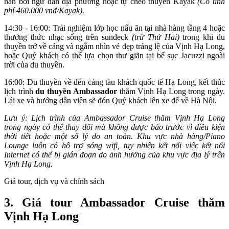
nan bởi ngư dân địa phương hoặc tự chèo thuyền Kayak
(Có tính
phí 460.000 vnđ/Kayak).
14:30 - 16:00:
Trải nghiệm lớp học nấu ăn tại nhà hàng tầng 4 hoặc
thưởng thức nhạc sống trên sundeck
(trừ Thứ Hai)
trong khi du
thuyền trở về cảng và ngắm nhìn vẻ đẹp tráng lệ của Vịnh Hạ Long,
hoặc Quý khách có thể lựa chọn thư giãn tại bể sục Jacuzzi ngoài
trời của du thuyền.
16:00: Du thuyền về đến cảng tàu khách quốc tế Hạ Long, kết thúc
lịch trình
du thuyền Ambassador
thăm Vịnh Hạ Long trong ngày.
Lái xe và hướng dẫn viên sẽ đón Quý khách lên xe để về Hà Nội.
Lưu ý: Lịch trình của Ambassador Cruise thăm Vịnh Hạ Long
trong ngày có thể thay đổi mà không được báo trước vì điều kiện
thời tiết hoặc một số lý do an toàn. Khu vực nhà hàng/Piano
Lounge luôn có hỗ trợ sóng wifi, tuy nhiên kết nối việc kết nối
Internet có thể bị gián đoạn do ảnh hưởng của khu vực địa lý trên
Vịnh Hạ Long.
Giá tour, dịch vụ và chính sách
3. Giá tour Ambassador Cruise thăm
Vịnh Hạ Long