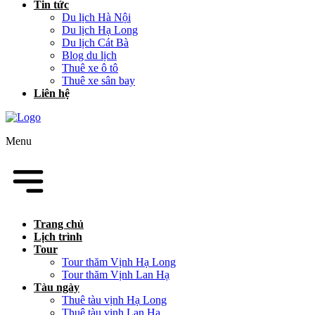
Tin tức
Du lịch Hà Nội
Du lịch Hạ Long
Du lịch Cát Bà
Blog du lịch
Thuê xe ô tô
Thuê xe sân bay
Liên hệ
Menu
Trang chủ
Lịch trình
Tour
Tour thăm Vịnh Hạ Long
Tour thăm Vịnh Lan Hạ
Tàu ngày
Thuê tàu vịnh Hạ Long
Thuê tàu vịnh Lan Hạ