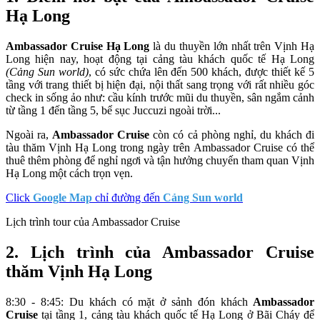
Hạ Long
Ambassador Cruise Hạ Long
là du thuyền lớn nhất trên Vịnh Hạ
Long hiện nay, hoạt động tại cảng tàu khách quốc tế Hạ Long
(Cảng Sun world)
, có sức chứa lên đến 500 khách, được thiết kế 5
tầng với trang thiết bị hiện đại, nội thất sang trọng với rất nhiều góc
check in sống ảo như: cầu kính trước mũi du thuyền, sân ngắm cảnh
từ tầng 1 đến tầng 5, bể sục Juccuzi ngoài trời...
Ngoài ra,
Ambassador Cruise
còn có cả phòng nghỉ, du khách đi
tàu thăm Vịnh Hạ Long trong ngày trên
Ambassador Cruise
có thể
thuê thêm phòng để nghỉ ngơi và tận hưởng chuyến tham quan Vịnh
Hạ Long một cách trọn vẹn.
Click
Google Map
chỉ đường đến
Cảng Sun world
Lịch trình tour của Ambassador Cruise
2. Lịch trình của Ambassador Cruise
thăm Vịnh Hạ Long
8:30 - 8:45: Du khách có mặt ở sảnh đón khách
Ambassador
Cruise
tại tầng 1, cảng tàu khách quốc tế Hạ Long ở Bãi Cháy để