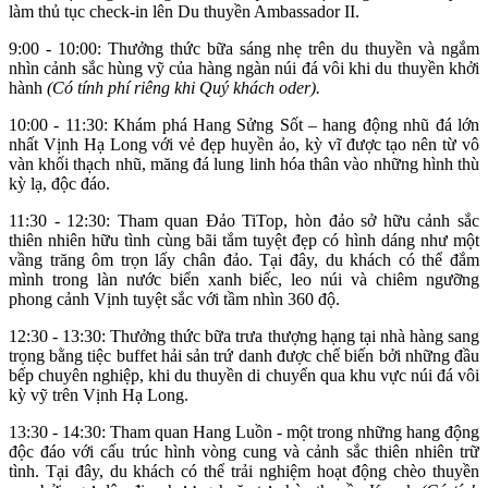
làm thủ tục check-in lên Du thuyền Ambassador II.
9:00 - 10:00: Thưởng thức bữa sáng nhẹ trên du thuyền và ngắm
nhìn cảnh sắc hùng vỹ của hàng ngàn núi đá vôi khi du thuyền khởi
hành
(Có tính phí riêng khi Quý khách oder).
10:00 - 11:30: Khám phá Hang Sửng Sốt – hang động nhũ đá lớn
nhất Vịnh Hạ Long với vẻ đẹp huyền ảo, kỳ vĩ được tạo nên từ vô
vàn khối thạch nhũ, măng đá lung linh hóa thân vào những hình thù
kỳ lạ, độc đáo.
11:30 - 12:30: Tham quan Đảo TiTop, hòn đảo sở hữu cảnh sắc
thiên nhiên hữu tình cùng bãi tắm tuyệt đẹp có hình dáng như một
vầng trăng ôm trọn lấy chân đảo. Tại đây, du khách có thể đắm
mình trong làn nước biển xanh biếc, leo núi và chiêm ngưỡng
phong cảnh Vịnh tuyệt sắc với tầm nhìn 360 độ.
12:30 - 13:30: Thưởng thức bữa trưa thượng hạng tại nhà hàng sang
trọng bằng tiệc buffet hải sản trứ danh được chế biến bởi những đầu
bếp chuyên nghiệp, khi du thuyền di chuyển qua khu vực núi đá vôi
kỳ vỹ trên Vịnh Hạ Long.
13:30 - 14:30:
Tham quan Hang Luồn - một trong những hang động
độc đáo với cấu trúc hình vòng cung và cảnh sắc thiên nhiên trữ
tình. Tại đây, du khách có thể trải nghiệm hoạt động chèo thuyền