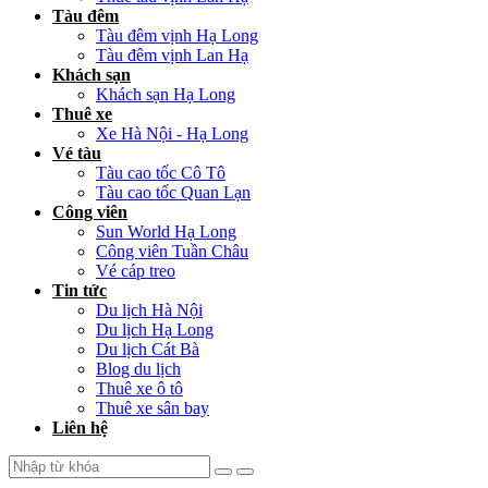
Tàu đêm
Tàu đêm vịnh Hạ Long
Tàu đêm vịnh Lan Hạ
Khách sạn
Khách sạn Hạ Long
Thuê xe
Xe Hà Nội - Hạ Long
Vé tàu
Tàu cao tốc Cô Tô
Tàu cao tốc Quan Lạn
Công viên
Sun World Hạ Long
Công viên Tuần Châu
Vé cáp treo
Tin tức
Du lịch Hà Nội
Du lịch Hạ Long
Du lịch Cát Bà
Blog du lịch
Thuê xe ô tô
Thuê xe sân bay
Liên hệ