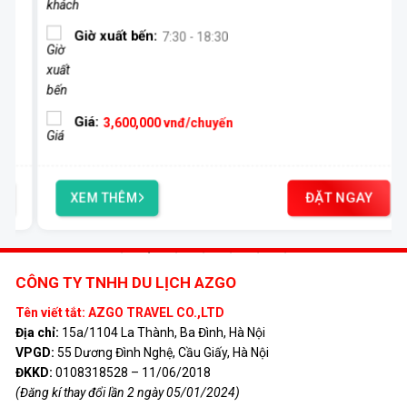
Giờ xuất bến:
7:30 - 18:30
Giá:
3,600,000
vnđ/chuyến
ĐẶT NGAY
XEM THÊM
CÔNG TY TNHH DU LỊCH AZGO
Tên viết tắt: AZGO TRAVEL CO.,LTD
Địa chỉ:
15a/1104 La Thành, Ba Đình, Hà Nội
VPGD:
55 Dương Đình Nghệ, Cầu Giấy, Hà Nội
ĐKKD:
0108318528 – 11/06/2018
(Đăng kí thay đổi lần 2 ngày 05/01/2024)