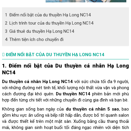
1
Điểm nổi bật của du thuyền Hạ Long NC14
2
Lịch trình tour của du thuyền Hạ Long NC14
3
Giá thuê du thuyền Hạ Long NC14
4
Thêm tiện ích cho chuyến đi
ĐIỂM NỔI BẬT CỦA DU THUYỀN HẠ LONG NC14
1. Điểm nổi bật của Du thuyền cá nhân Hạ Long
NC14
Du thuyền cá nhân Hạ Long NC14
với sức chứa tối đa
9 người,
với những đường nét tinh tế, khối lượng nội thất vừa vặn và phong
cách đương đại khó quên.
Du thuyền NC14
phiên bản mới phù
hợp đến từng chi tiết với những chuyến đi cùng gia đình và bạn bè.
Không gian sống ban ngày của
du thuyền cá nhân 5 sao
, bao
gồm khu vực ăn uống và bếp rất hấp dẫn, được bố trí quanh salon
và được thiết kế trên một mặt sàn. Xuống bằng cầu thang thoải
mái, không gian sinh hoạt buổi tối đáng ngạc nhiên với diện tích