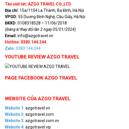
Tên viết tắt: AZGO TRAVEL CO.,LTD
Địa chỉ:
15a/1104 La Thành, Ba Đình, Hà Nội
VPGD:
55 Dương Đình Nghệ, Cầu Giấy, Hà Nội
ĐKKD:
0108318528 – 11/06/2018
(Đăng kí thay đổi lần 2 ngày 05/01/2024)
Email:
info@azgotravel.vn
Hotline: 0383.144.244
Zalo:
0383.144.244
YOUTUBE REVIEW AZGO TRAVEL
PAGE FACEBOOK AZGO TRAVEL
WEBSITE CỦA AZGO TRAVEL
Website 1:
azgotravel.vn
Website 2:
azgotravel.com
Website 3:
azgotravel.com.vn
Website 4:
azgotravel.vip