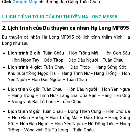
Click
Google Map
chỉ đường đến Cảng Tuần Châu
LỊCH TRÌNH TOUR CỦA DU THUYỀN HẠ LONG MF895
2. Lịch trình của Du thuyền cá nhân Hạ Long MF895
Du thuyền cá nhân Hạ Long MF895 có lịch trình thăm Vịnh Hạ
Long như sau:
Lịch trình 2 giờ:
Tuần Châu – Hòn Trống Mái – Hòn Con Sâu
– Hòn Ngón Tay – Đảo Titop – Đảo Đầu Người – Tuần Châu.
Lịch trình 4 giờ:
Tuần Châu – Đảo Titop – Hang Sửng Sốt –
Khu nuôi trồng Ngọc Trai – Hang Trinh Nữ - Hang Trống – Hòn
Yên Ngựa – Hòn Đầu Người – Tuần Châu.
Lịch trình 6 giờ:
Tuần Châu – Hòn Đầu Người – Hòn Yên Ngựa
– Hang Trống – Trinh Nữ - Làng chài Cửa Vạn – Hang Tiên Ông
– Vòng vịnh Bái Tử Long – Tuần Châu.
Lịch trình 8 giờ:
Tuần Châu – Động Thiên Cung – Hòn Chó Đá
– Hòn Đỉnh Hương – Hòn Trống Mái – Đảo Titop – Hang Sửng
Sốt – Hòn Đầu Người – Hòn Yên Ngựa – Hồ Động Tiên – Hang
Trống – Vòng vịnh Bái Tử Long – Tuần Châu.