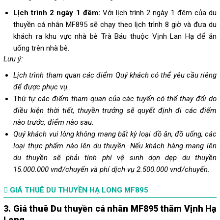
Lịch trình 2 ngày 1 đêm:
Với lịch trình 2 ngày 1 đêm của du
thuyền cá nhân MF895 sẽ chạy theo lịch trình 8 giờ và đưa du
khách ra khu vực nhà bè Trà Báu thuộc Vịnh Lan Hạ để ăn
uống trên nhà bè.
Lưu ý:
Lịch trình tham quan các điểm Quý khách có thể yêu cầu riêng
để được phục vụ.
Thứ
tự các điểm tham quan của các tuyến có thể thay đổi do
điều kiện thời tiết, thuyền trưởng sẽ quyết định đi các điểm
nào trước, điểm nào sau.
Quý khách vui lòng không mang bất kỳ loại đồ ăn, đồ uống, các
loại thực phẩm nào lên du thuyền. Nếu khách hàng mang lên
du thuyền sẽ phải tính phí vệ sinh dọn dẹp du thuyền
15.000.000 vnđ/chuyến và phí dịch vụ 2.500.000 vnđ/chuyến.
GIÁ THUÊ DU THUYỀN HẠ LONG MF895
3. Giá thuê Du thuyền cá nhân MF895 thăm Vịnh Hạ
Long