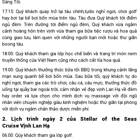
Sáng Tối.
17:15: Quý khách quay trở lại tàu chính,tựdo nghỉ ngơi, chơi golf
hay bơi tại bể bơi bốn mùa trên tàu. Tàu đưa Quý khách tới điểm
ngủ đêm. Trên đường tới điểm ngủ đêm, Quý khách vừa ngắm
cảnh hoàng hôn trên vịnh vừa tham gia bữa tiệc rượu và hoa quả
cùng giao lưu, làm quen với những người bạn mới hoặc thư giãn
boong tàu.
18:00: Quý khách tham gia lớp học chế biến và trang trí món nem
truyền thống của Việt Nam cũng như cách cắt tỉa hoa quả.
19:00: Quý khách thưởng thức bữa tối BBQ trong khung cảnh lãng
mạn xung quanh bể bơi bốn mùa. Sau bữa tối, quý khách tự do
nghỉ ngơi, tham gia các trò chơi, câu cá, câu mực, thưởng thức đồ
uống tại quầy bar ngoài trời, cảm nhận vẻ đẹp vịnh Lan Hạ về đêm
hay order và lựa chọn cho mình dịch vụ massage với đội ngũ
nhân viên chuyên nghiệp giàu kinh nghiệm hoặc thư giãn tại phòng
với dịch vụ ngâm chân thảo dược miễn phí.
2. Lịch trình ngày 2 của Stellar of the Seas
Cruise Vịnh Lan Hạ
06:00: Qúy khách tham gia lớp golf.