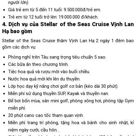
người lớn).
Giá trẻ em từ 5 đến 11 tuổi: 9.500.000đ/trẻ em.
Trẻ em từ 12 tuổi trở lên: 19.000.000 đ/khách.
4. Dịch vụ của Stellar of the Seas Cruise Vịnh Lan
Hạ bao gồm
Stellar of the Seas Cruise thăm Vịnh Lan Hạ 2 ngày 1 đêm bao
gồm các dịch vụ:
Phòng nghỉ trên Tàu sang trọng tiêu chuẩn 5 sao.
Các bữa ăn theo chương trình.
Tiệc hoa quả và rượu mời vào buổi chiều.
Nước hoa quả mời khi lên du thuyền.
Lớp học dạy kỹ năng chơi golf cơ bản (kéo dài 30 phút).
Miễn phí sử dụng thuyền SUP, Kayak và thuyền nan.
Bể bơi bốn mùa, sân mini golf, phòng xông hơi, phòng tập Gym
miễn phí.
20 phút cano cao tốc tham quan vịnh.
Miễn phí trang trí phòng, tặng hoa và bánh cho sinh nhật, kỉ
niệm ngày cưới, cầu hôn…