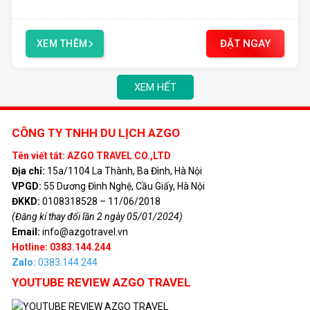
ĐẶT NGAY
XEM THÊM
XEM HẾT
CÔNG TY TNHH DU LỊCH AZGO
Tên viết tắt: AZGO TRAVEL CO.,LTD
Địa chỉ:
15a/1104 La Thành, Ba Đình, Hà Nội
VPGD:
55 Dương Đình Nghệ, Cầu Giấy, Hà Nội
ĐKKD:
0108318528 – 11/06/2018
(Đăng kí thay đổi lần 2 ngày 05/01/2024)
Email:
info@azgotravel.vn
Hotline: 0383.144.244
Zalo:
0383.144.244
YOUTUBE REVIEW AZGO TRAVEL