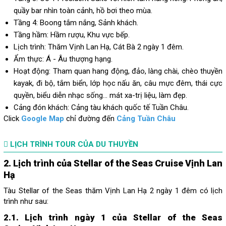
quầy bar nhìn toàn cảnh, hồ bơi theo mùa.
Tầng 4: Boong tắm nắng, Sảnh khách.
Tầng hầm: Hầm rượu, Khu vực bếp.
Lịch trình: Thăm Vịnh Lan Hạ, Cát Bà 2 ngày 1 đêm.
Ẩm thực:
Á - Âu thượng hạng.
Hoạt động: Tham quan hang động, đảo, làng chài, chèo thuyền
kayak, đi bộ, tắm biển, lớp học nấu ăn, câu mực đêm, thái cực
quyền, biểu diễn nhạc sống... mát xa-trị liệu, làm đẹp.
Cảng đón khách: Cảng tàu khách quốc tế Tuần Châu.
Click
Google Map
chỉ đường đến
Cảng Tuần Châu
LỊCH TRÌNH TOUR CỦA DU THUYỀN
2. Lịch trình của Stellar of the Seas Cruise Vịnh Lan
Hạ
Tàu Stellar of the Seas thăm Vịnh Lan Hạ 2 ngày 1 đêm có lịch
trình như sau:
2.1. Lịch trình ngày 1 của Stellar of the Seas