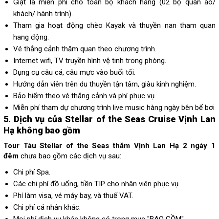
Giặt là miễn phí cho toàn bộ khách hàng (02 bộ quần áo/
khách/ hành trình).
Tham gia hoạt động chèo Kayak và thuyền nan tham quan
hang động.
Vé thắng cảnh thăm quan theo chương trình.
Internet wifi, TV truyền hình vệ tinh trong phòng.
Dụng cụ câu cá, câu mực vào buổi tối.
Hướng dẫn viên trên du thuyền tận tâm, giàu kinh nghiệm.
Bảo hiểm theo vé thắng cảnh và phí phục vụ.
Miễn phí tham dự chương trình live music hàng ngày bên bể bơi
5. Dịch vụ của Stellar of the Seas Cruise Vịnh Lan
Hạ không bao gồm
Tour Tàu Stellar of the Seas thăm Vịnh Lan Hạ 2 ngày 1
đêm
chưa bao gồm các dịch vụ sau:
Chi phí Spa.
Các chi phí đồ uống, tiền TIP cho nhân viên phục vụ.
Phí làm visa, vé máy bay, và thuế VAT.
Chi phí cá nhân khác.
Mọi phí dịch vụ khác không có trong mục "BAO GỒM".