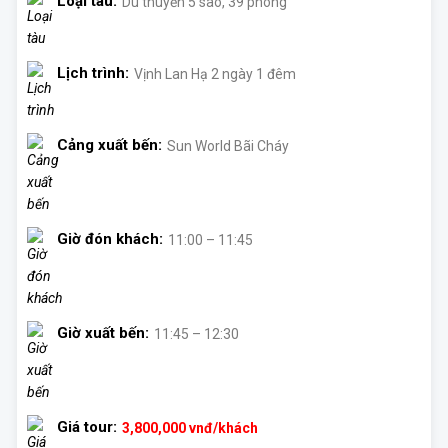
Loại tàu:
Du thuyền 5 sao, 39 phòng
Lịch trình:
Vịnh Lan Hạ 2 ngày 1 đêm
Cảng xuất bến:
Sun World Bãi Cháy
Giờ đón khách:
11:00 – 11:45
Giờ xuất bến:
11:45 – 12:30
Giá tour:
3,800,000
vnđ/khách