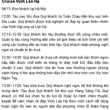
Cruise Vịnh Lan Hạ
08:15: Đón khách tại Hà Nội.
12:00: Tàu cao tốc đưa Quý khách từ Tuần Châu đến khu vực bến
Gia Luận. Quý khách được trải nghiệm vẻ đẹp kỳ quan thiên nhiên
của Vịnh HạLong và Lan Hạ.
12:15–12:30: Quý khách lên tàu thưởng thức đồ uống chào mời.
Quản lý tàu cùng Hướng dẫn viên sẽ giới thiệu về lịch trình chi tiết
cùng các hướng dẫn an toàn trên tàu. Quý khách nhận phòng, nghỉ
ngơi và chuẩn bi ăn trưa.
12:30–14:30: Quý khách ăn trưa với những món hải sản thơm ngon
hấp dẫn được chế biến và trang trí đẹp mắt bởi đầu bếp tiêu
chuẩn 5 sao. Quý khách vừa ăn trưa vừa thưởng ngọan phong
cảnh hùng vĩ khi qua những hòn đảo lớn nhỏ như hòn con Vịt, hòn
Ngón Tay,...
15:30–17:00: Sau bữa trưa, Quý khách nghỉ ngơi, hít thở không khí
trong lành. Tàu đưa Quý khách tới khu vực Hang Sáng Tối, Quý
khách có thể lựa chọn tự do bơi lội hoặc tự mình chèo thuyền
kayak để cảm nhận vẻ đẹp Vịnh Lan Hạ theo một cách rất riêng
hoặc ngồi đò nan do người dân địa phương chèo đi thăm hang