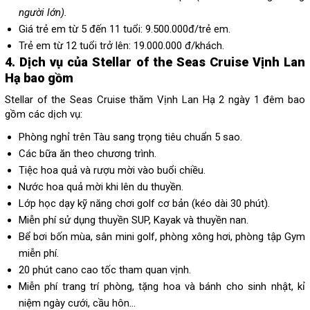
người lớn).
Giá trẻ em từ 5 đến 11 tuổi: 9.500.000đ/trẻ em.
Trẻ em từ 12 tuổi trở lên: 19.000.000 đ/khách.
4. Dịch vụ của Stellar of the Seas Cruise Vịnh Lan
Hạ bao gồm
Stellar of the Seas Cruise thăm Vịnh Lan Hạ 2 ngày 1 đêm bao
gồm các dịch vụ:
Phòng nghỉ trên Tàu sang trọng tiêu chuẩn 5 sao.
Các bữa ăn theo chương trình.
Tiệc hoa quả và rượu mời vào buổi chiều.
Nước hoa quả mời khi lên du thuyền.
Lớp học dạy kỹ năng chơi golf cơ bản (kéo dài 30 phút).
Miễn phí sử dụng thuyền SUP, Kayak và thuyền nan.
Bể bơi bốn mùa, sân mini golf, phòng xông hơi, phòng tập Gym
miễn phí.
20 phút cano cao tốc tham quan vịnh.
Miễn phí trang trí phòng, tặng hoa và bánh cho sinh nhật, kỉ
niệm ngày cưới, cầu hôn…