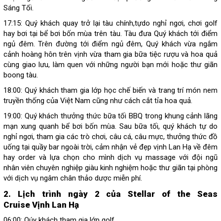
Sáng Tối.
17:15: Quý khách quay trở lại tàu chính,tựdo nghỉ ngơi, chơi golf
hay bơi tại bể bơi bốn mùa trên tàu. Tàu đưa Quý khách tới điểm
ngủ đêm. Trên đường tới điểm ngủ đêm, Quý khách vừa ngắm
cảnh hoàng hôn trên vịnh vừa tham gia bữa tiệc rượu và hoa quả
cùng giao lưu, làm quen với những người bạn mới hoặc thư giãn
boong tàu.
18:00: Quý khách tham gia lớp học chế biến và trang trí món nem
truyền thống của Việt Nam cũng như cách cắt tỉa hoa quả.
19:00: Quý khách thưởng thức bữa tối BBQ trong khung cảnh lãng
mạn xung quanh bể bơi bốn mùa. Sau bữa tối, quý khách tự do
nghỉ ngơi, tham gia các trò chơi, câu cá, câu mực, thưởng thức đồ
uống tại quầy bar ngoài trời, cảm nhận vẻ đẹp vịnh Lan Hạ về đêm
hay order và lựa chọn cho mình dịch vụ massage với đội ngũ
nhân viên chuyên nghiệp giàu kinh nghiệm hoặc thư giãn tại phòng
với dịch vụ ngâm chân thảo dược miễn phí.
2. Lịch trình ngày 2 của Stellar of the Seas
Cruise Vịnh Lan Hạ
06:00: Qúy khách tham gia lớp golf.