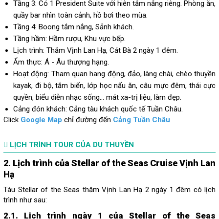
Tầng 3: Có 1 President Suite với hiên tắm nắng riêng. Phòng ăn,
quầy bar nhìn toàn cảnh, hồ bơi theo mùa.
Tầng 4: Boong tắm nắng, Sảnh khách.
Tầng hầm: Hầm rượu, Khu vực bếp.
Lịch trình: Thăm Vịnh Lan Hạ, Cát Bà 2 ngày 1 đêm.
Ẩm thực:
Á - Âu thượng hạng.
Hoạt động: Tham quan hang động, đảo, làng chài, chèo thuyền
kayak, đi bộ, tắm biển, lớp học nấu ăn, câu mực đêm, thái cực
quyền, biểu diễn nhạc sống... mát xa-trị liệu, làm đẹp.
Cảng đón khách: Cảng tàu khách quốc tế Tuần Châu.
Click
Google Map
chỉ đường đến
Cảng Tuần Châu
LỊCH TRÌNH TOUR CỦA DU THUYỀN
2. Lịch trình của Stellar of the Seas Cruise Vịnh Lan
Hạ
Tàu Stellar of the Seas thăm Vịnh Lan Hạ 2 ngày 1 đêm có lịch
trình như sau:
2.1. Lịch trình ngày 1 của Stellar of the Seas