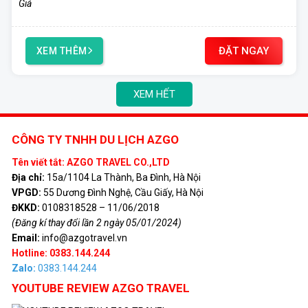
ĐẶT NGAY
XEM THÊM
XEM HẾT
CÔNG TY TNHH DU LỊCH AZGO
Tên viết tắt: AZGO TRAVEL CO.,LTD
Địa chỉ:
15a/1104 La Thành, Ba Đình, Hà Nội
VPGD:
55 Dương Đình Nghệ, Cầu Giấy, Hà Nội
ĐKKD:
0108318528 – 11/06/2018
(Đăng kí thay đổi lần 2 ngày 05/01/2024)
Email:
info@azgotravel.vn
Hotline: 0383.144.244
Zalo:
0383.144.244
YOUTUBE REVIEW AZGO TRAVEL