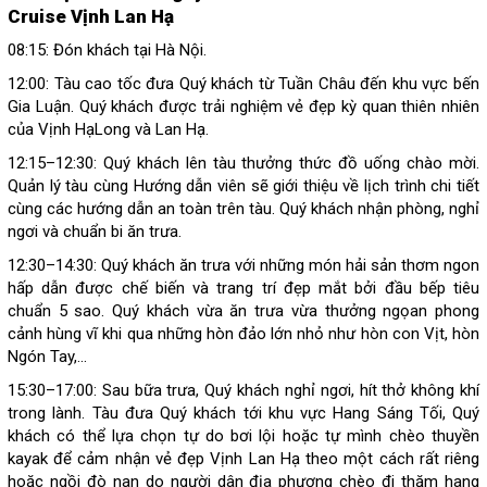
Cruise Vịnh Lan Hạ
08:15: Đón khách tại Hà Nội.
12:00: Tàu cao tốc đưa Quý khách từ Tuần Châu đến khu vực bến
Gia Luận. Quý khách được trải nghiệm vẻ đẹp kỳ quan thiên nhiên
của Vịnh HạLong và Lan Hạ.
12:15–12:30: Quý khách lên tàu thưởng thức đồ uống chào mời.
Quản lý tàu cùng Hướng dẫn viên sẽ giới thiệu về lịch trình chi tiết
cùng các hướng dẫn an toàn trên tàu. Quý khách nhận phòng, nghỉ
ngơi và chuẩn bi ăn trưa.
12:30–14:30: Quý khách ăn trưa với những món hải sản thơm ngon
hấp dẫn được chế biến và trang trí đẹp mắt bởi đầu bếp tiêu
chuẩn 5 sao. Quý khách vừa ăn trưa vừa thưởng ngọan phong
cảnh hùng vĩ khi qua những hòn đảo lớn nhỏ như hòn con Vịt, hòn
Ngón Tay,...
15:30–17:00: Sau bữa trưa, Quý khách nghỉ ngơi, hít thở không khí
trong lành. Tàu đưa Quý khách tới khu vực Hang Sáng Tối, Quý
khách có thể lựa chọn tự do bơi lội hoặc tự mình chèo thuyền
kayak để cảm nhận vẻ đẹp Vịnh Lan Hạ theo một cách rất riêng
hoặc ngồi đò nan do người dân địa phương chèo đi thăm hang