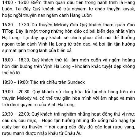
14:00 - 16:00: Điểm tham quan đầu tiên trong hành trình là Hang
Luồn. Tại đây Quý khách sẽ trải nghiệm tự chèo thuyền kayak,
hoặc ngồi thuyền nan ngắm cảnh Hang Luồn.
16:30 - 17:30: Du thuyền Melody đưa Quý khách tham quan đảo
TiTop. Đây là một trong những hòn đảo có bãi biển đẹp nhất Vịnh
Hạ Long. Tại đây, quý khách sẽ chinh phục đỉnh núi để thưởng
ngoạn toàn cảnh Vịnh Hạ Long từ trên cao, và bơi lặn tận hưởng
sự mát lạnh trong lành của biển cả.
18:00 - 18:30: Quý khách thử tài làm món cuốn và ngắm hoàng
hôn dần buông trên Vịnh Hạ Long - khoảnh khắc tuyệt đẹp không
thể bỏ lỡ.
18:30 - 19:00: Tiệc trà chiều trên Sundeck.
19:00 - 20:30: Quý khách sử dụng bữa tối tại nhà hàng trên du
thuyền Melody và có thể thư giãn hòa mình với âm nhạc và màn
trời đêm quyến rũ của Vịnh Hạ Long.
20:30 – 22:00: Quý khách trải nghiệm những hoạt động thú vị như:
câu cá, câu mực,… Hoặc tận hưởng những đồ uống hảo hạng tại
quầy bar du thuyền – nơi cung cấp đầy đủ các loại rượu vang,
rượu mạnh được nhập khẩu từ Châu Âu.