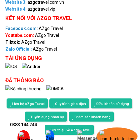
Website 3:
azgotravel.com.vn
Website 4:
azgotravel.vip
KẾT NỐI VỚI AZGO TRAVEL
Facebook.com:
AZgo Travel
Youtube.com:
AZgo Travel
Tiktok:
AZgo Travel
Zalo Official
:
AZgo Travel
TẢI ỨNG DỤNG
ĐÃ THÔNG BÁO
Liên hệ AZgo Travel
Quy trình giao dịch
Điều khoản sử dụng
Tuyển dụng nhân sự
Chăm sóc khách hàng
0383 144 244
Giới thiệu về AZgo Travel