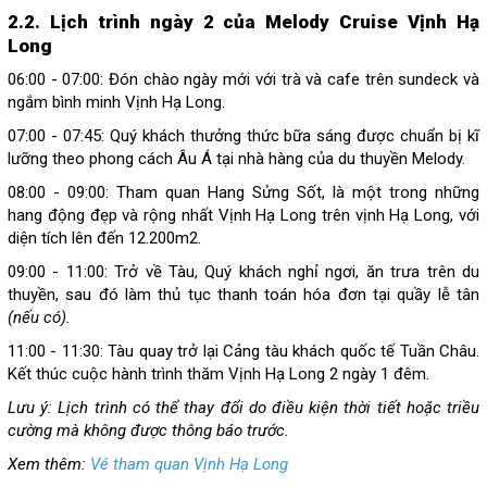
2.2. Lịch trình ngày 2 của Melody Cruise Vịnh Hạ
Long
06:00 - 07:00: Đón chào ngày mới với trà và cafe trên sundeck và
ngắm bình minh Vịnh Hạ Long.
07:00 - 07:45: Quý khách thưởng thức bữa sáng được chuẩn bị kĩ
lưỡng theo phong cách Âu Á tại nhà hàng của du thuyền Melody.
08:00 - 09:00: Tham quan Hang Sửng Sốt, là một trong những
hang động đẹp và rộng nhất Vịnh Hạ Long trên vịnh Hạ Long, với
diện tích lên đến 12.200m2.
09:00 - 11:00: Trở về Tàu, Quý khách nghỉ ngơi, ăn trưa trên du
thuyền, sau đó làm thủ tục thanh toán hóa đơn tại quầy lễ tân
(nếu có).
11:00 - 11:30: Tàu quay trở lại Cảng tàu khách quốc tế Tuần Châu.
Kết thúc cuộc hành trình thăm Vịnh Hạ Long 2 ngày 1 đêm.
Lưu ý:
Lịch trình có thể thay đổi do điều kiện thời tiết hoặc triều
cường mà không được thông báo trước.
Xem thêm:
Vé tham quan Vịnh Hạ Long