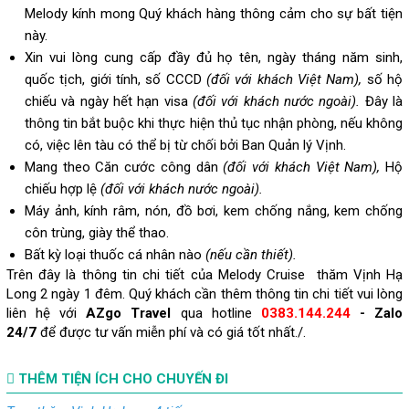
Melody kính mong Quý khách hàng thông cảm cho sự bất tiện
này.
Xin vui lòng cung cấp đầy đủ họ tên, ngày tháng năm sinh,
quốc tịch, giới tính, số CCCD
(đối với khách Việt Nam),
số hộ
chiếu và ngày hết hạn visa
(đối với khách nước ngoài).
Đây là
thông tin bắt buộc khi thực hiện thủ tục nhận phòng, nếu không
có, việc lên tàu có thể bị từ chối bởi Ban Quản lý Vịnh.
Mang theo Căn cước công dân
(đối với khách Việt Nam),
Hộ
chiếu hợp lệ
(đối với khách nước ngoài).
Máy ảnh, kính râm, nón, đồ bơi, kem chống nắng, kem chống
côn trùng, giày thể thao.
Bất kỳ loại thuốc cá nhân nào
(nếu cần thiết).
Trên đây là thông tin chi tiết của Melody Cruise thăm Vịnh Hạ
Long 2 ngày 1 đêm. Quý khách cần thêm thông tin chi tiết vui lòng
liên hệ với
AZgo Travel
qua hotline
0383.144.244
-
Zalo
24/7
để được tư vấn miễn phí và có giá tốt nhất./.
THÊM TIỆN ÍCH CHO CHUYẾN ĐI