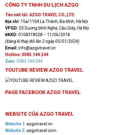
CÔNG TY TNHH DU LỊCH AZGO
Tên viết tắt: AZGO TRAVEL CO.,LTD
Địa chỉ:
15a/1104 La Thành, Ba Đình, Hà Nội
VPGD:
55 Dương Đình Nghệ, Cầu Giấy, Hà Nội
ĐKKD:
0108318528 – 11/06/2018
(Đăng kí thay đổi lần 2 ngày 05/01/2024)
Email:
info@azgotravel.vn
Hotline: 0383.144.244
Zalo:
0383.144.244
YOUTUBE REVIEW AZGO TRAVEL
PAGE FACEBOOK AZGO TRAVEL
WEBSITE CỦA AZGO TRAVEL
Website 1:
azgotravel.vn
Website 2:
azgotravel.com