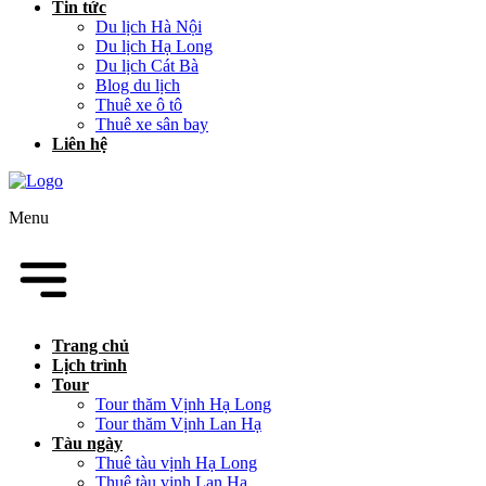
Tin tức
Du lịch Hà Nội
Du lịch Hạ Long
Du lịch Cát Bà
Blog du lịch
Thuê xe ô tô
Thuê xe sân bay
Liên hệ
Menu
Trang chủ
Lịch trình
Tour
Tour thăm Vịnh Hạ Long
Tour thăm Vịnh Lan Hạ
Tàu ngày
Thuê tàu vịnh Hạ Long
Thuê tàu vịnh Lan Hạ