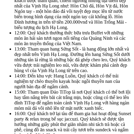
khách được tham quan, chiêm ngưỡng những địa điểm đẹp
nhất của Vịnh Hạ Long như: Hòn Chó đá, Hòn Vịt đá, Hòn
Ngón tay
- một hòn đảo đá vôi tuyệt đẹp mọc lên từ nước
biển trong hình dạng của một ngón tay cái khổng lồ. Hòn
Đỉnh hương in trên tờ tiền 200.000vnđ và Hòn Trống Mái -
biểu tượng du lịch Hạ Long.
12:00: Quý khách thưởng thức bữa trưa Buffet với những
món ăn hải sản tươi ngon nổi tiếng của Quảng Ninh và các
món ăn truyền thống của Việt Nam.
13:00: Tham quan hang Sửng Sốt - là hang động lớn nhất và
đẹp nhất trên Vịnh Hạ Long. Đường lên hang Sửng Sốt dưới
những tán lá rừng là những bậc đá ghép cheo leo, Quý khách
vừa được trải nghiệm leo núi, vừa được khám phá cảnh đẹp
hùng vĩ của Vịnh Hạ Long từ trên cao.
14:00: Đến khu vực Hang Luồn, Quý khách có thể trải
nghiệm tự chèo thuyền kayak hoặc ngồi thuyền nan của
người bản địa để ngắm cảnh.
15:00: Tham quan Đảo TiTop là nơi Quý khách có thể bơi lội
hay tắm nắng trên bãi cát trắng mịn, hoặc cũng có thể leo lên
đỉnh TiTop để ngắm toàn cảnh Vịnh Hạ Long với hàng ngàn
mỏm núi đá vôi nhô lên từ mặt nước xanh biếc.
16:00: Quý khách trở lại tàu để tham gia hai hoạt động Sunset
party & relax trong bể sục jaccuzi.
Quý khách sẽ được tận
hưởng những giây phút thư giãn nhâm nhi tách trà hoặc cà
phê, cùng đồ ăn snack và trái cây tươi trên sundeck và ngắm