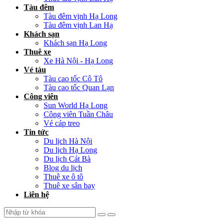
Tàu đêm
Tàu đêm vịnh Hạ Long
Tàu đêm vịnh Lan Hạ
Khách sạn
Khách sạn Hạ Long
Thuê xe
Xe Hà Nội - Hạ Long
Vé tàu
Tàu cao tốc Cô Tô
Tàu cao tốc Quan Lạn
Công viên
Sun World Hạ Long
Công viên Tuần Châu
Vé cáp treo
Tin tức
Du lịch Hà Nội
Du lịch Hạ Long
Du lịch Cát Bà
Blog du lịch
Thuê xe ô tô
Thuê xe sân bay
Liên hệ