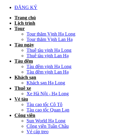
ĐĂNG KÝ
Trang chủ
Lịch trình
Tour
Tour thăm Vịnh Hạ Long
Tour thăm Vịnh Lan Hạ
Tàu ngày
Thuê tàu vịnh Hạ Long
Thuê tàu vịnh Lan Hạ
Tàu đêm
Tàu đêm vịnh Hạ Long
Tàu đêm vịnh Lan Hạ
Khách sạn
Khách sạn Hạ Long
Thuê xe
Xe Hà Nội - Hạ Long
Vé tàu
Tàu cao tốc Cô Tô
Tàu cao tốc Quan Lạn
Công viên
Sun World Hạ Long
Công viên Tuần Châu
Vé cáp treo