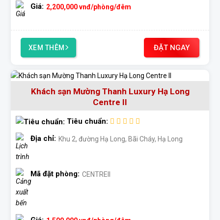
Giá:
2,200,000
vnđ
/phòng/đêm
ĐẶT NGAY
XEM THÊM
Khách sạn Mường Thanh Luxury Hạ Long
Centre II
Tiêu chuẩn:
Địa chỉ:
Khu 2, đường Hạ Long, Bãi Cháy, Hạ Long
Mã đặt phòng:
CENTREII
Giá:
1,500,000
vnđ
/phòng/đêm