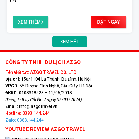
ĐẶT NGAY
XEM THÊM
XEM HẾT
CÔNG TY TNHH DU LỊCH AZGO
Tên viết tắt: AZGO TRAVEL CO.,LTD
Địa chỉ:
15a/1104 La Thành, Ba Đình, Hà Nội
VPGD:
55 Dương Đình Nghệ, Cầu Giấy, Hà Nội
ĐKKD:
0108318528 – 11/06/2018
(Đăng kí thay đổi lần 2 ngày 05/01/2024)
Email:
info@azgotravel.vn
Hotline: 0383.144.244
Zalo:
0383.144.244
YOUTUBE REVIEW AZGO TRAVEL