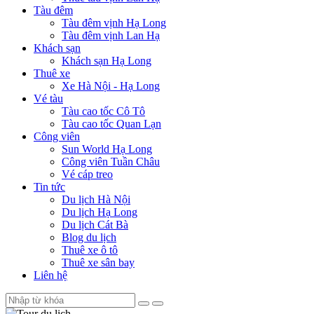
Tàu đêm
Tàu đêm vịnh Hạ Long
Tàu đêm vịnh Lan Hạ
Khách sạn
Khách sạn Hạ Long
Thuê xe
Xe Hà Nội - Hạ Long
Vé tàu
Tàu cao tốc Cô Tô
Tàu cao tốc Quan Lạn
Công viên
Sun World Hạ Long
Công viên Tuần Châu
Vé cáp treo
Tin tức
Du lịch Hà Nội
Du lịch Hạ Long
Du lịch Cát Bà
Blog du lịch
Thuê xe ô tô
Thuê xe sân bay
Liên hệ