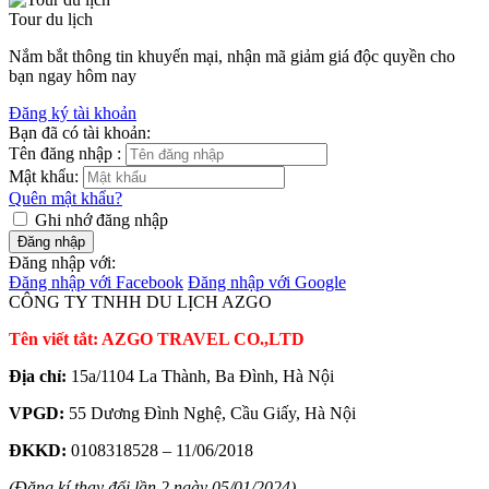
Tour du lịch
Nắm bắt thông tin khuyến mại, nhận mã giảm giá độc quyền cho
bạn ngay hôm nay
Đăng ký tài khoản
Bạn đã có tài khoản:
Tên đăng nhập :
Mật khẩu:
Quên mật khẩu?
Ghi nhớ đăng nhập
Đăng nhập
Đăng nhập với:
Đăng nhập với Facebook
Đăng nhập với Google
CÔNG TY TNHH DU LỊCH AZGO
Tên viết tắt: AZGO TRAVEL CO.,LTD
Địa chỉ:
15a/1104 La Thành, Ba Đình, Hà Nội
VPGD:
55 Dương Đình Nghệ, Cầu Giấy, Hà Nội
ĐKKD:
0108318528 – 11/06/2018
(Đăng kí thay đổi lần 2 ngày 05/01/2024)