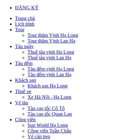
ĐĂNG KÝ
Trang chủ
Lịch trình
Tour
Tour thăm Vịnh Hạ Long
Tour thăm Vịnh Lan Hạ
Tàu ngày
Thuê tàu vịnh Hạ Long
Thuê tàu vịnh Lan Hạ
Tàu đêm
Tàu đêm vịnh Hạ Long
Tàu đêm vịnh Lan Hạ
Khách sạn
Khách sạn Hạ Long
Thuê xe
Xe Hà Nội - Hạ Long
Vé tàu
Tàu cao tốc Cô Tô
Tàu cao tốc Quan Lạn
Công viên
Sun World Hạ Long
Công viên Tuần Châu
Vé cáp treo