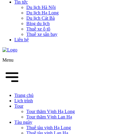
Tin tức
Du lịch Hà Nội
Du lịch Hạ Long
Du lịch Cát Bà
Blog du lịch
Thuê xe ô tô
Thuê xe sân bay
Liên hệ
Menu
Trang chủ
Lịch trình
Tour
Tour thăm Vịnh Hạ Long
Tour thăm Vịnh Lan Hạ
Tàu ngày
Thuê tàu vịnh Hạ Long
Thuê tàu vịnh Lan Hạ