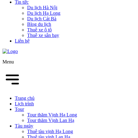
Tin tức
Du lịch Hà Nội
Du lịch Hạ Long
Du lịch Cát Bà
Blog du lịch
Thuê xe ô tô
Thuê xe sân bay
Liên hệ
Menu
Trang chủ
Lịch trình
Tour
Tour thăm Vịnh Hạ Long
Tour thăm Vịnh Lan Hạ
Tàu ngày
Thuê tàu vịnh Hạ Long
Thuê tàu vịnh Lan Hạ