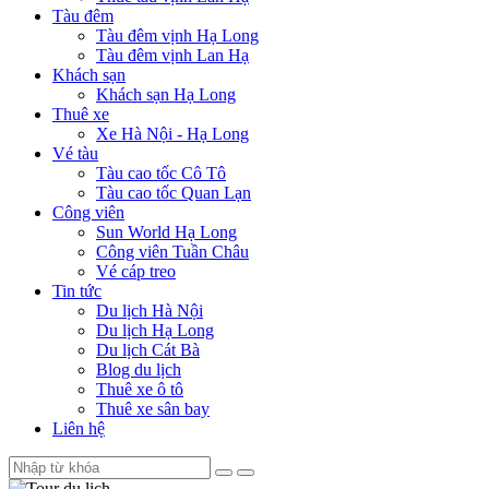
Tàu đêm
Tàu đêm vịnh Hạ Long
Tàu đêm vịnh Lan Hạ
Khách sạn
Khách sạn Hạ Long
Thuê xe
Xe Hà Nội - Hạ Long
Vé tàu
Tàu cao tốc Cô Tô
Tàu cao tốc Quan Lạn
Công viên
Sun World Hạ Long
Công viên Tuần Châu
Vé cáp treo
Tin tức
Du lịch Hà Nội
Du lịch Hạ Long
Du lịch Cát Bà
Blog du lịch
Thuê xe ô tô
Thuê xe sân bay
Liên hệ