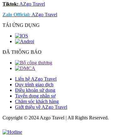
Tiktok:
AZgo Travel
Zalo Official
:
AZgo Travel
TẢI ỨNG DỤNG
ĐÃ THÔNG BÁO
Liên hệ AZgo Travel
Quy trình giao dịch
Điều khoản sử dụng
Tuyển dụng nhân sự
Chăm sóc khách hàng
Giới thiệu về AZgo Travel
Copyright © 2024 Azgo Travel | All Rights Reserved.