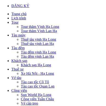
ĐĂNG KÝ
Trang chủ
Lịch trình
Tour
Tour thăm Vịnh Hạ Long
Tour thăm Vịnh Lan Hạ
Tàu ngày
Thuê tàu vịnh Hạ Long
Thuê tàu vịnh Lan Hạ
Tàu đêm
Tàu đêm vịnh Hạ Long
Tàu đêm vịnh Lan Hạ
Khách sạn
Khách sạn Hạ Long
Thuê xe
Xe Hà Nội - Hạ Long
Vé tàu
Tàu cao tốc Cô Tô
Tàu cao tốc Quan Lạn
Công viên
Sun World Hạ Long
Công viên Tuần Châu
Vé cáp treo