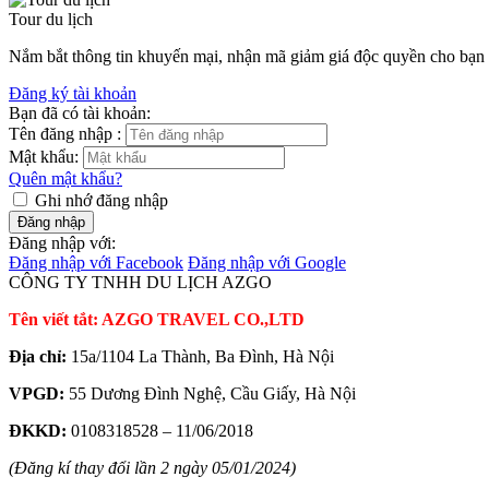
Tour du lịch
Nắm bắt thông tin khuyến mại, nhận mã giảm giá độc quyền cho bạ
Đăng ký tài khoản
Bạn đã có tài khoản:
Tên đăng nhập :
Mật khẩu:
Quên mật khẩu?
Ghi nhớ đăng nhập
Đăng nhập
Đăng nhập với:
Đăng nhập với Facebook
Đăng nhập với Google
CÔNG TY TNHH DU LỊCH AZGO
Tên viết tắt: AZGO TRAVEL CO.,LTD
Địa chỉ:
15a/1104 La Thành, Ba Đình, Hà Nội
VPGD:
55 Dương Đình Nghệ, Cầu Giấy, Hà Nội
ĐKKD:
0108318528 – 11/06/2018
(Đăng kí thay đổi lần 2 ngày 05/01/2024)