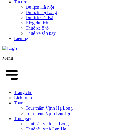
Tin tức
Du lịch Hà Nội
Du lịch Hạ Long
Du lịch Cát Bà
Blog du lịch
Thuê xe ô tô
Thuê xe sân bay
Liên hệ
Menu
Trang chủ
Lịch trình
Tour
Tour thăm Vịnh Hạ Long
Tour thăm Vịnh Lan Hạ
Tàu ngày
Thuê tàu vịnh Hạ Long
Thuê tàu vịnh Lan Hạ