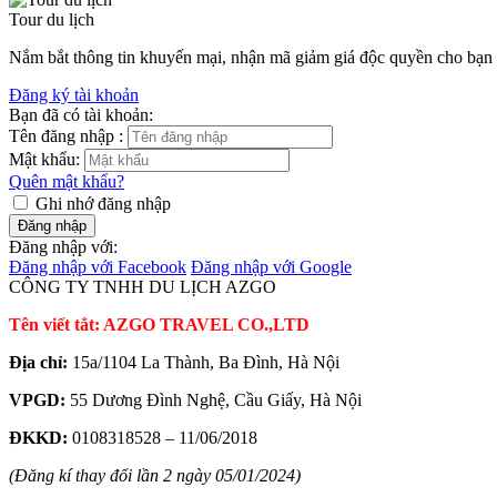
Tour du lịch
Nắm bắt thông tin khuyến mại, nhận mã giảm giá độc quyền cho bạ
Đăng ký tài khoản
Bạn đã có tài khoản:
Tên đăng nhập :
Mật khẩu:
Quên mật khẩu?
Ghi nhớ đăng nhập
Đăng nhập
Đăng nhập với:
Đăng nhập với Facebook
Đăng nhập với Google
CÔNG TY TNHH DU LỊCH AZGO
Tên viết tắt: AZGO TRAVEL CO.,LTD
Địa chỉ:
15a/1104 La Thành, Ba Đình, Hà Nội
VPGD:
55 Dương Đình Nghệ, Cầu Giấy, Hà Nội
ĐKKD:
0108318528 – 11/06/2018
(Đăng kí thay đổi lần 2 ngày 05/01/2024)