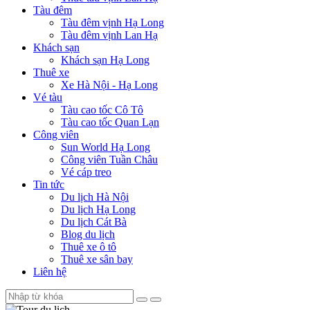
Tàu đêm
Tàu đêm vịnh Hạ Long
Tàu đêm vịnh Lan Hạ
Khách sạn
Khách sạn Hạ Long
Thuê xe
Xe Hà Nội - Hạ Long
Vé tàu
Tàu cao tốc Cô Tô
Tàu cao tốc Quan Lạn
Công viên
Sun World Hạ Long
Công viên Tuần Châu
Vé cáp treo
Tin tức
Du lịch Hà Nội
Du lịch Hạ Long
Du lịch Cát Bà
Blog du lịch
Thuê xe ô tô
Thuê xe sân bay
Liên hệ