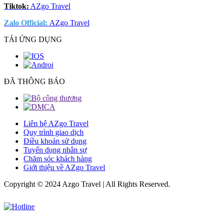
Tiktok:
AZgo Travel
Zalo Official
:
AZgo Travel
TẢI ỨNG DỤNG
ĐÃ THÔNG BÁO
Liên hệ AZgo Travel
Quy trình giao dịch
Điều khoản sử dụng
Tuyển dụng nhân sự
Chăm sóc khách hàng
Giới thiệu về AZgo Travel
Copyright © 2024 Azgo Travel | All Rights Reserved.