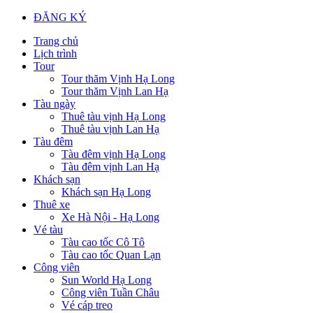
ĐĂNG KÝ
Trang chủ
Lịch trình
Tour
Tour thăm Vịnh Hạ Long
Tour thăm Vịnh Lan Hạ
Tàu ngày
Thuê tàu vịnh Hạ Long
Thuê tàu vịnh Lan Hạ
Tàu đêm
Tàu đêm vịnh Hạ Long
Tàu đêm vịnh Lan Hạ
Khách sạn
Khách sạn Hạ Long
Thuê xe
Xe Hà Nội - Hạ Long
Vé tàu
Tàu cao tốc Cô Tô
Tàu cao tốc Quan Lạn
Công viên
Sun World Hạ Long
Công viên Tuần Châu
Vé cáp treo