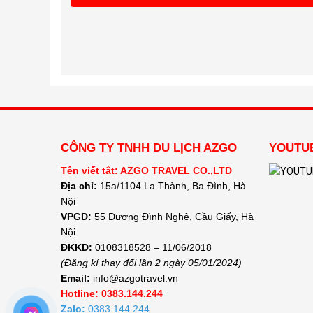
CÔNG TY TNHH DU LỊCH AZGO
YOUTUB
Tên viết tắt: AZGO TRAVEL CO.,LTD
Địa chỉ:
15a/1104 La Thành, Ba Đình, Hà
Nội
VPGD:
55 Dương Đình Nghệ, Cầu Giấy, Hà
Nội
ĐKKD:
0108318528 – 11/06/2018
(Đăng kí thay đổi lần 2 ngày 05/01/2024)
Email:
info@azgotravel.vn
Hotline: 0383.144.244
Zalo:
0383.144.244