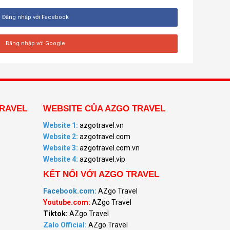
Đăng nhập với Facebook
Đăng nhập với Google
RAVEL
WEBSITE CỦA AZGO TRAVEL
Website 1:
azgotravel.vn
Website 2:
azgotravel.com
Website 3:
azgotravel.com.vn
Website 4:
azgotravel.vip
KẾT NỐI VỚI AZGO TRAVEL
Facebook.com:
AZgo Travel
Youtube.com:
AZgo Travel
Tiktok:
AZgo Travel
Zalo Official
:
AZgo Travel