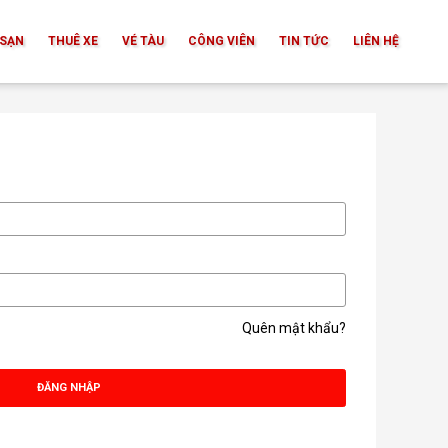
SẠN
THUÊ XE
VÉ TÀU
CÔNG VIÊN
TIN TỨC
LIÊN HỆ
Quên mật khẩu?
ĐĂNG NHẬP